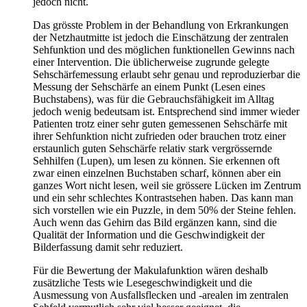
jedoch nicht.
Das grösste Problem in der Behandlung von Erkrankungen
der Netzhautmitte ist jedoch die Einschätzung der zentralen
Sehfunktion und des möglichen funktionellen Gewinns nach
einer Intervention. Die üblicherweise zugrunde gelegte
Sehschärfemessung erlaubt sehr genau und reproduzierbar die
Messung der Sehschärfe an einem Punkt (Lesen eines
Buchstabens), was für die Gebrauchsfähigkeit im Alltag
jedoch wenig bedeutsam ist. Entsprechend sind immer wieder
Patienten trotz einer sehr guten gemessenen Sehschärfe mit
ihrer Sehfunktion nicht zufrieden oder brauchen trotz einer
erstaunlich guten Sehschärfe relativ stark vergrössernde
Sehhilfen (Lupen), um lesen zu können. Sie erkennen oft
zwar einen einzelnen Buchstaben scharf, können aber ein
ganzes Wort nicht lesen, weil sie grössere Lücken im Zentrum
und ein sehr schlechtes Kontrastsehen haben. Das kann man
sich vorstellen wie ein Puzzle, in dem 50% der Steine fehlen.
Auch wenn das Gehirn das Bild ergänzen kann, sind die
Qualität der Information und die Geschwindigkeit der
Bilderfassung damit sehr reduziert.
Für die Bewertung der Makulafunktion wären deshalb
zusätzliche Tests wie Lesegeschwindigkeit und die
Ausmessung von Ausfallsflecken und -arealen im zentralen