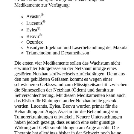
Medikamente zur Verfügung:
®
Avastin
®
Lucentis
®
Eylea
®
Beovu
Ozurdex
Visudyne-Injektion und Laserbehandlung der Makula
Triamcinolon und Dexamethason
Die ersten vier Medikamente sollen das Wachstum nicht
erwünschter Blutgefässe an der Netzhaut infolge eines
gestörten Netzhautstoffwechsels zurückdrängen. Denn aus
den neu gebildeten Gefässen kommt es wegen einer
schwächeren Gefässwand zum Flüssigkeitsaustritt zwischen
die Sinneszellen der Netzhaut (Ödem) und damit zur
Sehverschlechterung. Mit diesen Medikamenten kann auch
das Risiko für Blutungen an der Netzhautmitte gesenkt
werden. Lucentis, Eylea, Beovu wurden primär für die
Behandlung am Auge, Avastin für die Behandlung von
Tumorerkrankungen entwickelt. Neuere Untersuchungen
haben jedoch gezeigt, dass es auch eine sehr günstige
Wirkung auf Gefässneubildungen am Auge ausübt. Die
Therapie hat allerdings bisher in der Schweiz noch keine