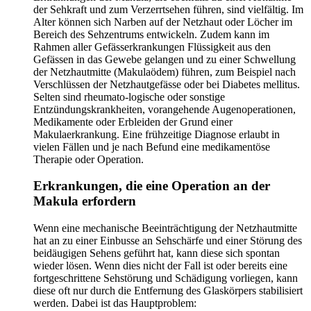
der Sehkraft und zum Verzerrtsehen führen, sind vielfältig. Im
Alter können sich Narben auf der Netzhaut oder Löcher im
Bereich des Sehzentrums entwickeln. Zudem kann im
Rahmen aller Gefässerkrankungen Flüssigkeit aus den
Gefässen in das Gewebe gelangen und zu einer Schwellung
der Netzhautmitte (Makulaödem) führen, zum Beispiel nach
Verschlüssen der Netzhautgefässe oder bei Diabetes mellitus.
Selten sind rheumato-logische oder sonstige
Entzündungskrankheiten, vorangehende Augenoperationen,
Medikamente oder Erbleiden der Grund einer
Makulaerkrankung. Eine frühzeitige Diagnose erlaubt in
vielen Fällen und je nach Befund eine medikamentöse
Therapie oder Operation.
Erkrankungen, die eine Operation an der
Makula erfordern
Wenn eine mechanische Beeinträchtigung der Netzhautmitte
hat an zu einer Einbusse an Sehschärfe und einer Störung des
beidäugigen Sehens geführt hat, kann diese sich spontan
wieder lösen. Wenn dies nicht der Fall ist oder bereits eine
fortgeschrittene Sehstörung und Schädigung vorliegen, kann
diese oft nur durch die Entfernung des Glaskörpers stabilisiert
werden. Dabei ist das Hauptproblem: