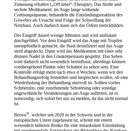
Zulassung erhalten („Off-label“-Therapie). Das fünfte und
sechste Medikament, im Auge lange wirkende
Cortisonpräparate, behandeln die Entzündungsreaktion des
Gewebes als Ursache und Folge der Schwellung der
Netzhaut. Auch dadurch kann sich das Ödem zurückbilden.
Der Eingriff dauert wenige Minuten und wird ambulant
durchgeführt. Vor dem Eingriff wird das Auge mit Tropfen
unempfindlich gemacht, die Haut desinfiziert und das Auge
steril abgedeckt. Dann wird das Medikament mit einer sehr
dünnen Nadel in den Glaskörperraum gespritzt. Das Sehen
wird dadurch nicht wesentlich beeinflusst, allerdings können
vorübergehend Punkte oder Schatten zu sehen sein. Eine
Kontrolle erfolgt meist nach etwa 4 Wochen, wenn wir den
Behandlungserfolg feststellen und besprechen wollen, ob eine
Wiederholung der Behandlung sinnvoll ist. Sollten vorher
Schmerzen, eine zunehmende Sehstörung oder sonstige
ungewöhnliche Veränderungen am Auge auftreten, ist es
notwendig, sich sofort bei uns zu melden, da das nicht normal
ist.
®
Beovu
, welcher seit 2020 in der Schweiz und in der
europäischen Union zugelassen ist, scheint mit einem
wesentlich höheren Risiko für eine intraokulare Entzündung
mit gegebenenfalls Entzündung der Blutgefässe der Netzhaut