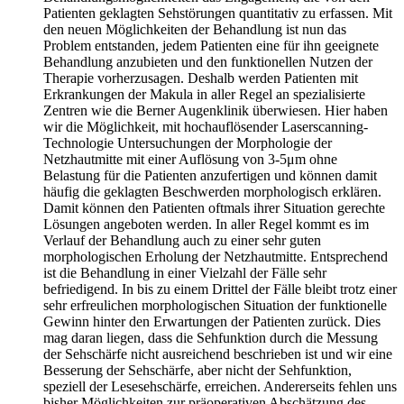
Patienten geklagten Sehstörungen quantitativ zu erfassen. Mit
den neuen Möglichkeiten der Behandlung ist nun das
Problem entstanden, jedem Patienten eine für ihn geeignete
Behandlung anzubieten und den funktionellen Nutzen der
Therapie vorherzusagen. Deshalb werden Patienten mit
Erkrankungen der Makula in aller Regel an spezialisierte
Zentren wie die Berner Augenklinik überwiesen. Hier haben
wir die Möglichkeit, mit hochauflösender Laserscanning-
Technologie Untersuchungen der Morphologie der
Netzhautmitte mit einer Auflösung von 3-5μm ohne
Belastung für die Patienten anzufertigen und können damit
häufig die geklagten Beschwerden morphologisch erklären.
Damit können den Patienten oftmals ihrer Situation gerechte
Lösungen angeboten werden. In aller Regel kommt es im
Verlauf der Behandlung auch zu einer sehr guten
morphologischen Erholung der Netzhautmitte. Entsprechend
ist die Behandlung in einer Vielzahl der Fälle sehr
befriedigend. In bis zu einem Drittel der Fälle bleibt trotz einer
sehr erfreulichen morphologischen Situation der funktionelle
Gewinn hinter den Erwartungen der Patienten zurück. Dies
mag daran liegen, dass die Sehfunktion durch die Messung
der Sehschärfe nicht ausreichend beschrieben ist und wir eine
Besserung der Sehschärfe, aber nicht der Sehfunktion,
speziell der Lesesehschärfe, erreichen. Andererseits fehlen uns
bisher Möglichkeiten zur präoperativen Abschätzung des