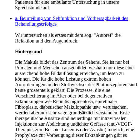
Patienten für eine ambulante Untersuchung in unsere
Sprechstunde auf.
a. Beurteilung von Sehfunktion und Vorhersagbarkeit des
Behandlungserfolges
Wir untersuchen als erstes mit dem sog. "Autoref" die
Refaktion und den Augendruck.
Hintergrund
Die Makula bildet das Zentrum des Sehens. Sie ist nur bei
Primaten und Menschen ausgebildet, weshalb nur diese eine
ausreichend hohe Bildauflösung erreichen, um lesen zu
können. Die für die hohe Leistung extrem hohen
Anforderungen an den Stoffwechsel der Photorezeptoren sind
heute grossenteils geklärt. Die Prozesse, die eine
Verschlechterung im Alter oder bei degenerativen
Erkrankungen wie Retinitis pigmentosa, epiretinaler
Fibroplasie, diabetischer Makulopathie usw. verursachen,
werden aber nur sehr vage grundsätzlich verstanden. Erste
therapeutische Ansätze sind neuerdings mit intravitrealen
Injektionen zur Abdichtung undichter Gefässe (anti-VEGF-
Therapie, zum Beispiel Lucentis oder Avastin) möglich, eine
Prophylaxe zur Vorbeugung dieser Erkrankungen gibt es