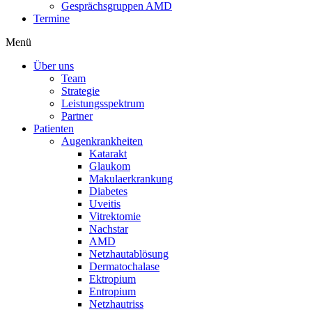
Gesprächsgruppen AMD
Termine
Menü
Über uns
Team
Strategie
Leistungsspektrum
Partner
Patienten
Augenkrankheiten
Katarakt
Glaukom
Makulaerkrankung
Diabetes
Uveitis
Vitrektomie
Nachstar
AMD
Netzhautablösung
Dermatochalase
Ektropium
Entropium
Netzhautriss