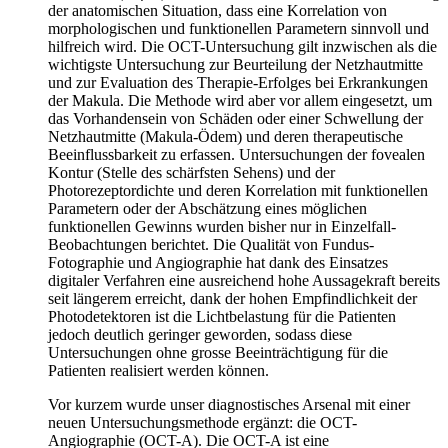
der anatomischen Situation, dass eine Korrelation von
morphologischen und funktionellen Parametern sinnvoll und
hilfreich wird. Die OCT-Untersuchung gilt inzwischen als die
wichtigste Untersuchung zur Beurteilung der Netzhautmitte
und zur Evaluation des Therapie-Erfolges bei Erkrankungen
der Makula. Die Methode wird aber vor allem eingesetzt, um
das Vorhandensein von Schäden oder einer Schwellung der
Netzhautmitte (Makula-Ödem) und deren therapeutische
Beeinflussbarkeit zu erfassen. Untersuchungen der fovealen
Kontur (Stelle des schärfsten Sehens) und der
Photorezeptordichte und deren Korrelation mit funktionellen
Parametern oder der Abschätzung eines möglichen
funktionellen Gewinns wurden bisher nur in Einzelfall-
Beobachtungen berichtet. Die Qualität von Fundus-
Fotographie und Angiographie hat dank des Einsatzes
digitaler Verfahren eine ausreichend hohe Aussagekraft bereits
seit längerem erreicht, dank der hohen Empfindlichkeit der
Photodetektoren ist die Lichtbelastung für die Patienten
jedoch deutlich geringer geworden, sodass diese
Untersuchungen ohne grosse Beeinträchtigung für die
Patienten realisiert werden können.
Vor kurzem wurde unser diagnostisches Arsenal mit einer
neuen Untersuchungsmethode ergänzt: die OCT-
Angiographie (OCT-A). Die OCT-A ist eine