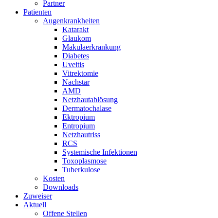
Partner
Patienten
Augenkrankheiten
Katarakt
Glaukom
Makulaerkrankung
Diabetes
Uveitis
Vitrektomie
Nachstar
AMD
Netzhautablösung
Dermatochalase
Ektropium
Entropium
Netzhautriss
RCS
Systemische Infektionen
Toxoplasmose
Tuberkulose
Kosten
Downloads
Zuweiser
Aktuell
Offene Stellen