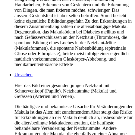
Handarbeiten, Erkennen von Gesichtern und die Erkennung
von Dingen, die man fixieren möchte, schwieriger. Das
äussere Gesichtsfeld ist aber selten betroffen. Somit besteht
keine eigentliche Erblindungsgefahr. Zu den Erkrankungen in
diesem Zusammenhang zählen die altersabhängige Makula-
Degeneration, das Makulaödem bei Diabetes mellitus und
nach Gefässverschlüssen an der Netzhaut (Thrombose), die
spontane Bildung eines Loches in der Netzhaut-Mitte
(Makulaforamen), die spontane Narbenbildung (epiretinale
Gliose oder Fibroplasie), beide meist infolge einer eigentlich
natürlich vorkommenden Glaskörper-Abhebung, und
medikamententoxische Effekte
Ursachen
Hier das Bild einer gesunden jungen Netzhaut mit
Sehnervenkopf (Papille), Netzhautmitte (Makula) und
Gefässen (Arterien und Venen).
Die häufigste und bekannteste Ursache für Veränderungen der
Makula ist das Alter, mit zunehmendem Alter steigt das Risiko
für Erkrankungen an der Makula deutlich an, insbesondere für
die altersbedingte Makuladegeneration, die häufigste
behandelbare Veränderung der Netzhautmitte. Andere
Erkrankungen der Makula, die ebenfalls zu einer Abnahme