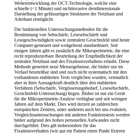
Weiterentwicklung der OCT-Technologie, welche eine
schnelle (<1 Minute) und nichtinvasive dreidimensionale
Darstellung der gefässartigen Strukturen der Netzhaut und
Aderhaut ermöglicht
Die funktionellen Untersuchungsmethoden für die
Bestimmung von Sehschärfe, Lesesehschärfe und
Lesegeschwindigkeit sowie zentralem Gesichtsfeld sind heute
Computer-gesteuert und weitgehend standardisiert. Seit
einigen Jahren gibt es zusätzlich die Mikroperimetrie, die eine
recht reproduzierbare Beurteilung der Empfindlichkeit der
zentralen Netzhaut und des Fixationsverhaltens erlaubt. Diese
Methode generiert neue Messergebnisse, die bisher nur im
Verlauf beurteilbar sind und noch nicht systematisch mit den
vorhandenen etablierten Tests verglichen wurden, vermutlich
aber in ihrer Aussagekraft deutlich über den etablierten
Verfahren (Sehschärfe, Vergösserungsbedarf, Lesesehschärfe,
Gesichtsfeld-Untersuchung) liegen. Bisher ist nur ein Gerät
für die Mikroperimetrie-Analyse verfügbar und seit wenigen
Jahren auf dem Markt. Dies wird derzeit an zahlreichen
europäischen Zentren, unter anderem auch bei uns evaluiert,
Vergleichsuntersuchungen mit anderen Funktionstests werden
bisher aufgrund des hohen personellen Aufwandes nicht
durchgeführt. Dies gilt insbesondere für das
Fixationsverhalten (wie gut ein Patient einen Punkt fixieren