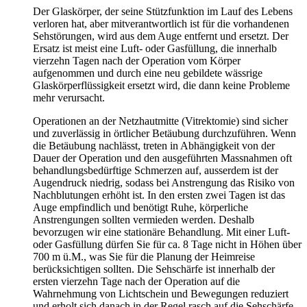
Der Glaskörper, der seine Stützfunktion im Lauf des Lebens
verloren hat, aber mitverantwortlich ist für die vorhandenen
Sehstörungen, wird aus dem Auge entfernt und ersetzt. Der
Ersatz ist meist eine Luft- oder Gasfüllung, die innerhalb
vierzehn Tagen nach der Operation vom Körper
aufgenommen und durch eine neu gebildete wässrige
Glaskörperflüssigkeit ersetzt wird, die dann keine Probleme
mehr verursacht.
Operationen an der Netzhautmitte (Vitrektomie) sind sicher
und zuverlässig in örtlicher Betäubung durchzuführen. Wenn
die Betäubung nachlässt, treten in Abhängigkeit von der
Dauer der Operation und den ausgeführten Massnahmen oft
behandlungsbedürftige Schmerzen auf, ausserdem ist der
Augendruck niedrig, sodass bei Anstrengung das Risiko von
Nachblutungen erhöht ist. In den ersten zwei Tagen ist das
Auge empfindlich und benötigt Ruhe, körperliche
Anstrengungen sollten vermieden werden. Deshalb
bevorzugen wir eine stationäre Behandlung. Mit einer Luft-
oder Gasfüllung dürfen Sie für ca. 8 Tage nicht in Höhen über
700 m ü.M., was Sie für die Planung der Heimreise
berücksichtigen sollten. Die Sehschärfe ist innerhalb der
ersten vierzehn Tage nach der Operation auf die
Wahrnehmung von Lichtschein und Bewegungen reduziert
und erholt sich danach in der Regel rasch auf die Sehschärfe