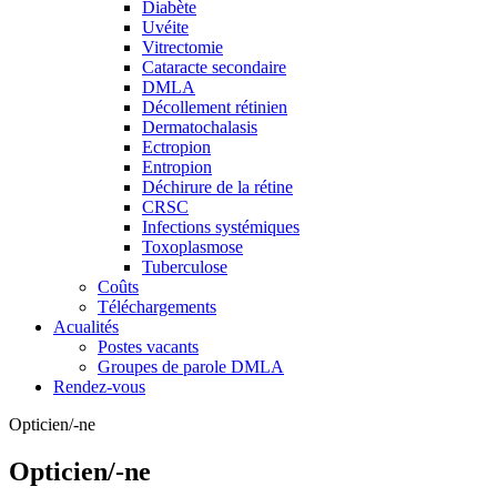
Diabète
Uvéite
Vitrectomie
Cataracte secondaire
DMLA
Décollement rétinien
Dermatochalasis
Ectropion
Entropion
Déchirure de la rétine
CRSC
Infections systémiques
Toxoplasmose
Tuberculose
Coûts
Téléchargements
Acualités
Postes vacants
Groupes de parole DMLA
Rendez-vous
Opticien/-ne
Opticien/-ne