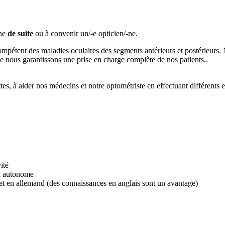
nne
de suite
ou à convenir un/-e opticien/-ne.
 compétent des maladies oculaires des segments antérieurs et postérieurs
ne nous garantissons une prise en charge complète de nos patients..
nettes, à aider nos médecins et notre optométriste en effectuant différe
ité
ail autonome
 et en allemand (des connaissances en anglais sont un avantage)