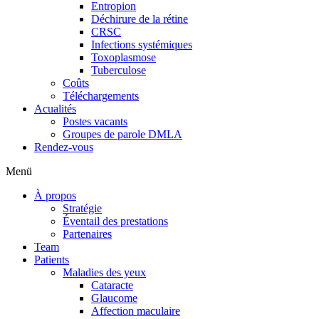
Entropion
Déchirure de la rétine
CRSC
Infections systémiques
Toxoplasmose
Tuberculose
Coûts
Téléchargements
Acualités
Postes vacants
Groupes de parole DMLA
Rendez-vous
Menü
À propos
Stratégie
Éventail des prestations
Partenaires
Team
Patients
Maladies des yeux
Cataracte
Glaucome
Affection maculaire