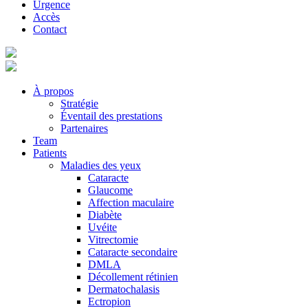
Urgence
Accès
Contact
À propos
Stratégie
Éventail des prestations
Partenaires
Team
Patients
Maladies des yeux
Cataracte
Glaucome
Affection maculaire
Diabète
Uvéite
Vitrectomie
Cataracte secondaire
DMLA
Décollement rétinien
Dermatochalasis
Ectropion